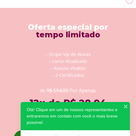
Oferta especial por
tempo limitado
– Grupo Vip de Alunas
– Curso Atualizado
– Acesso Vitalício
– 2 Certificados
de
R$ 594,00
Por Apenas
12x de R$ 28,94
Olá! Clique em um de nossos representantes e
Ou apenas R$ 297,00 á vista
entraremos em contato com você o mais breve
possível.
SIM, QUERO GARANTIR A